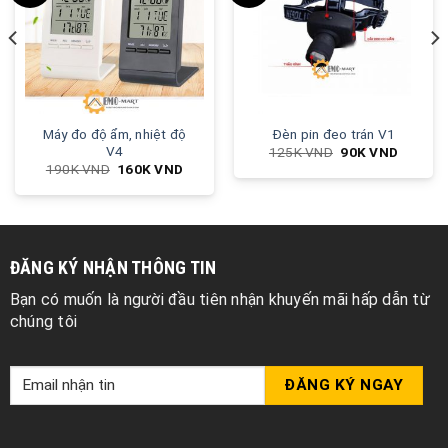
Máy đo độ ẩm, nhiệt độ
Đèn pin đeo trán V1
V4
125K
VND
90K
VND
190K
VND
160K
VND
ĐĂNG KÝ NHẬN THÔNG TIN
Bạn có muốn là người đầu tiên nhận khuyến mãi hấp dẫn từ
chúng tôi