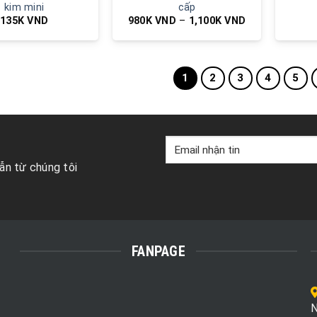
kim mini
cấp
135K
VND
980K
VND
–
1,100K
VND
1
2
3
4
5
ẫn từ chúng tôi
FANPAGE
N