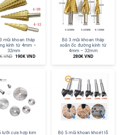
3 mũi khoan tháp
Bộ 3 mũi khoan tháp
ng kính từ 4mm –
xoắn ốc đường kính từ
32mm
4mm – 32mm
0K
VND
190K
VND
280K
VND
5 lưỡi cưa hợp kim
Bộ 5 mũi khoan khoét lỗ