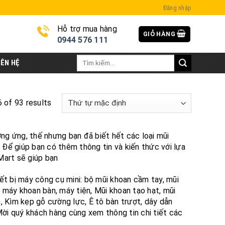
Đăng nhập
Hỗ trợ mua hàng
GIỎ HÀNG
i
0944 576 111
Tìm
IÊN HỆ
kiếm:
 of 93 results
ơng ứng, thế nhưng bạn đã biết hết các loại mũi
Để giúp bạn có thêm thông tin và kiến thức với lựa
Mart sẽ giúp bạn
 bị máy công cụ mini: bộ mũi khoan cầm tay, mũi
, máy khoan bàn, máy tiện, Mũi khoan tạo hạt, mũi
, Kìm kẹp gỗ cường lực, Ê tô bàn trượt, dây dẫn
Mời quý khách hàng cùng xem thông tin chi tiết các