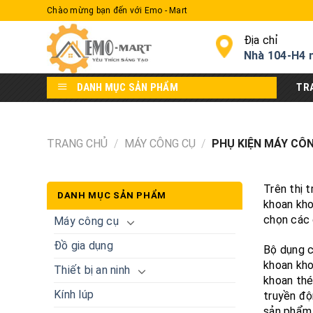
Skip
Chào mừng bạn đến với Emo - Mart
to
content
Địa chỉ
Nhà 104-H4 
DANH MỤC SẢN PHẨM
TR
TRANG CHỦ
/
MÁY CÔNG CỤ
/
PHỤ KIỆN MÁY CÔN
Trên thị 
DANH MỤC SẢN PHẨM
khoan kho
chọn các 
Máy công cụ
Đồ gia dụng
Bộ dụng c
khoan kho
Thiết bị an ninh
khoan thé
Kính lúp
truyền độ
sản phẩm 