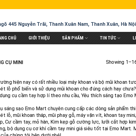
ngõ 445 Nguyễn Trãi, Thanh Xuân Nam, Thanh Xuân, Hà Nộ
ANG CHỦ
GIỚI THIỆU
SẢN PHẨM
TIN TỨC
L
Showing 1–16
G CỤ MINI
trường hiện nay có rất nhiều loại máy khoan và bộ mũi khoan tư
ét lỗ phổ biến và sử dụng mũi khoan cho đúng cách hay chưa? 
dụng cụ cầm tay hợp lí theo nhu cầu, Yêu thích sáng tạo Emo 
ụ sáng sạo Emo Mart chuyên cung cấp các dòng sản phẩm thiết
ét lỗ, mũi khoan tháp, mũi phay gỗ, máy vặn vít, khoan tay mini
p, Cư cầm tay, mỏ hàn, Kìm kẹp gỗ cường lực, lưỡi cắt hợp kim
ng, bộ dụng cụ cơ khí cầm tay mini giá siêu tốt tại Emo Mart. 
của chúng tôi bên dưới nhé!