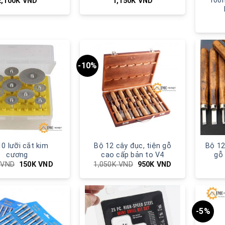
100
2,100K
VND
1,150K
VND
-10%
0 lưỡi cắt kim
Bộ 12 cây đục, tiện gỗ
Bộ 12
cương
cao cấp bản to V4
gỗ
K
VND
150K
VND
1,050K
VND
950K
VND
-5%