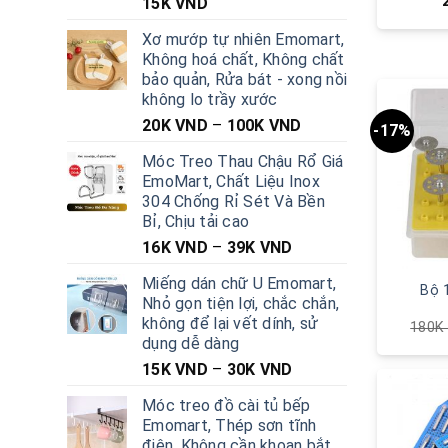
15K
VND
Xơ mướp tự nhiên Emomart,
Không hoá chất, Không chất
bảo quản, Rửa bát - xong nồi
không lo trầy xước
20K
VND
–
100K
VND
-17%
Móc Treo Thau Chậu Rổ Giá
EmoMart, Chất Liệu Inox
304 Chống Rỉ Sét Và Bền
Bỉ, Chịu tải cao
16K
VND
–
39K
VND
Miếng dán chữ U Emomart,
Bộ 1
Nhỏ gọn tiện lợi, chắc chắn,
không để lại vết dính, sử
180
dụng dễ dàng
15K
VND
–
30K
VND
Móc treo đồ cài tủ bếp
Emomart, Thép sơn tĩnh
điện, Không cần khoan bắt