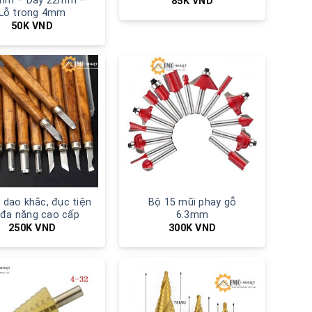
mm – Dày 22mm –
85K
VND
Lỗ trong 4mm
50K
VND
 dao khắc, đục tiện
Bộ 15 mũi phay gỗ
 đa năng cao cấp
6.3mm
250K
VND
300K
VND