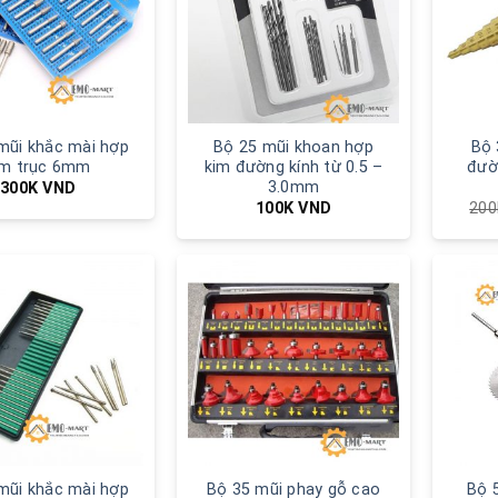
mũi khắc mài hợp
Bộ 25 mũi khoan hợp
Bộ 
im trục 6mm
kim đường kính từ 0.5 –
đườ
3.0mm
300K
VND
100K
VND
20
mũi khắc mài hợp
Bộ 35 mũi phay gỗ cao
Bộ 