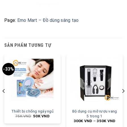
Page:
Emo Mart – Đồ dùng sáng tạo
SẢN PHẨM TƯƠNG TỰ
-33%
Thiết bị chống ngáy ngủ
Bộ dụng cụ mở rượu vang
5 trong 1
75K
VND
50K
VND
300K
VND
–
350K
VND