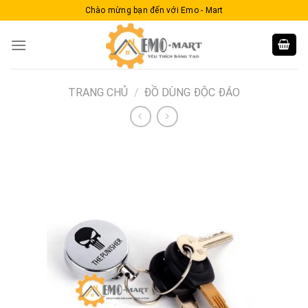
Skip
Chào mừng bạn đến với Emo - Mart
to
content
TRANG CHỦ
/
ĐỒ DÙNG ĐỘC ĐÁO