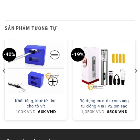
SẢN PHẨM TƯƠNG TỰ
-40%
-19%
Khối tăng, khử từ tính
Bộ dụng cụ mở rượu vang
cho tô vít
tự động 4 in1 v2 pin sạc
100K
VND
60K
VND
1,050K
VND
850K
VND