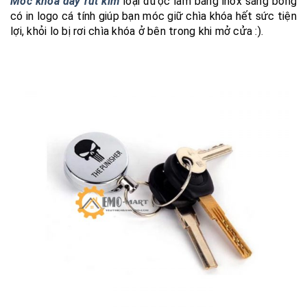
Móc khóa dây rút kim
loại được làm bằng inox sáng bóng
có in logo cá tính giúp bạn móc giữ chìa khóa hết sức tiện
lợi, khỏi lo bị rơi chìa khóa ở bên trong khi mở cửa :).