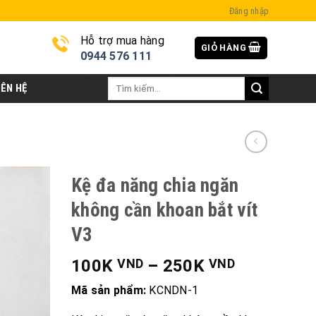
Đăng nhập
Hỗ trợ mua hàng
GIỎ HÀNG
i
0944 576 111
Tìm
IÊN HỆ
kiếm:
Kệ đa năng chia ngăn
không cần khoan bắt vít
V3
100K
–
250K
VND
VND
Mã sản phẩm:
KCNDN-1