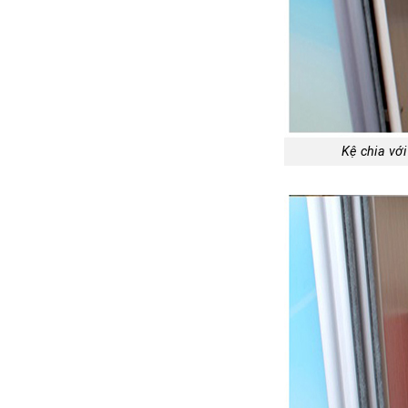
Kệ chia vớ