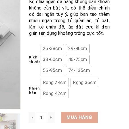
Kệ chia ngăn đa năng không cần khoan
không cần bắt vít, có thể điều chỉnh
độ dài ngắn tùy ý, giúp bạn tạo thêm
nhiều ngăn trong tủ quần áo, tủ bát,
làm kệ chứa đồ, lắp đặt cực kì đơn
giản tận dụng khoảng trống cực tốt.
26-38cm
29-40cm
Kích
38-60cm
46-75cm
thước
56-95cm
74-135cm
Rộng 24cm
Rộng 36cm
Phiên
bản
Rộng 42cm
Kệ đa năng chia ngăn không cần khoan bắt vít 
MUA HÀNG