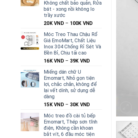
Không chất bảo quản, Rửa
bát - xong nồi không lo
trầy xước
20K
VND
–
100K
VND
Móc Treo Thau Chậu Rổ
Giá EmoMart, Chất Liệu
Inox 304 Chống Rỉ Sét Và
Bền Bỉ, Chịu tải cao
16K
VND
–
39K
VND
Miếng dán chữ U
Emomart, Nhỏ gọn tiện
lợi, chắc chắn, không để
lại vết dính, sử dụng dễ
dàng
15K
VND
–
30K
VND
Móc treo đồ cài tủ bếp
Emomart, Thép sơn tĩnh
điện, Không cần khoan
bắt vít, 6 đầu móc tiện