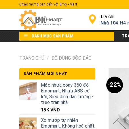
Skip
Chào mừng bạn đến với Emo - Mart
to
content
Địa chỉ
Nhà 104-H4 
DANH MỤC SẢN PHẨM
TR
TRANG CHỦ
/
ĐỒ DÙNG ĐỘC ĐÁO
SẢN PHẨM MỚI NHẤT
-22%
Móc nhựa xoay 360 độ
Emomart, Nhựa ABS cỡ
lớn, Siêu dính dán tường -
treo trần nhà
15K
VND
Xơ mướp tự nhiên
Emomart, Không hoá chất,