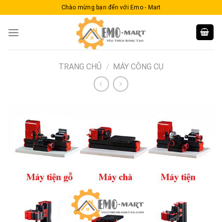
Skip
Chào mừng bạn đến với Emo - Mart
to
content
TRANG CHỦ
/
MÁY CÔNG CỤ