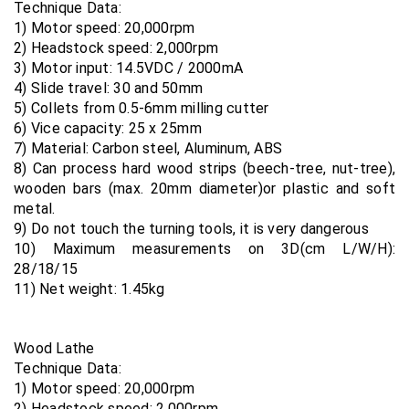
Technique Data:
1) Motor speed: 20,000rpm
2) Headstock speed: 2,000rpm
3) Motor input: 14.5VDC / 2000mA
4) Slide travel: 30 and 50mm
5) Collets from 0.5-6mm milling cutter
6) Vice capacity: 25 x 25mm
7) Material: Carbon steel, Aluminum, ABS
8) Can process hard wood strips (beech-tree, nut-tree),
wooden bars (max. 20mm diameter)or plastic and soft
metal.
9) Do not touch the turning tools, it is very dangerous
10) Maximum measurements on 3D(cm L/W/H):
28/18/15
11) Net weight: 1.45kg
Wood Lathe
Technique Data:
1) Motor speed: 20,000rpm
2) Headstock speed: 2,000rpm