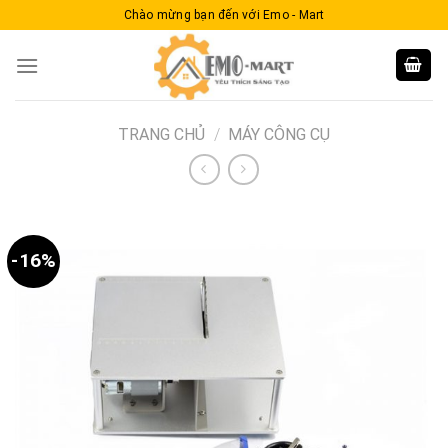
Skip
Chào mừng bạn đến với Emo - Mart
to
content
TRANG CHỦ
/
MÁY CÔNG CỤ
-16%