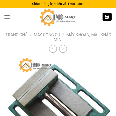
Skip
Chào mừng bạn đến với Emo - Mart
to
content
TRANG CHỦ
/
MÁY CÔNG CỤ
/
MÁY KHOAN, MÀI, KHẮC
MINI