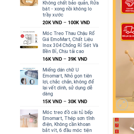
Không chất bảo quản, Rửa
bát - xong nồi không lo
trầy xước
20K
VND
–
100K
VND
Móc Treo Thau Chậu Rổ
Giá EmoMart, Chất Liệu
Inox 304 Chống Rỉ Sét Và
Bền Bỉ, Chịu tải cao
16K
VND
–
39K
VND
Miếng dán chữ U
Emomart, Nhỏ gọn tiện
lợi, chắc chắn, không để
lại vết dính, sử dụng dễ
dàng
15K
VND
–
30K
VND
Móc treo đồ cài tủ bếp
Emomart, Thép sơn tĩnh
điện, Không cần khoan
bắt vít, 6 đầu móc tiện