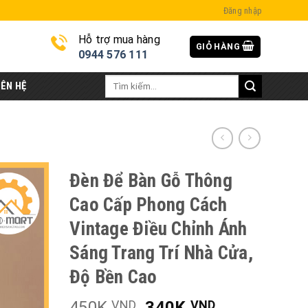
Đăng nhập
Hỗ trợ mua hàng
GIỎ HÀNG
i
0944 576 111
Tìm
IÊN HỆ
kiếm:
Đèn Để Bàn Gỗ Thông
Cao Cấp Phong Cách
Vintage Điều Chỉnh Ánh
Sáng Trang Trí Nhà Cửa,
Độ Bền Cao
450K
340K
VND
VND