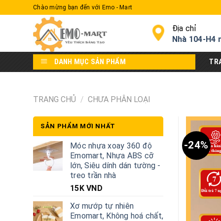
Skip
Chào mừng bạn đến với Emo - Mart
to
content
Địa chỉ
Nhà 104-H4 
DANH MỤC SẢN PHẨM
TR
TRANG CHỦ
/
CHƯA PHÂN LOẠI
SẢN PHẨM MỚI NHẤT
-24%
Móc nhựa xoay 360 độ
Emomart, Nhựa ABS cỡ
lớn, Siêu dính dán tường -
treo trần nhà
15K
VND
Xơ mướp tự nhiên
Emomart, Không hoá chất,