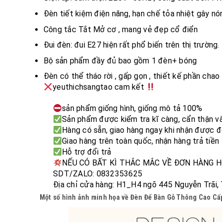
Đèn tiết kiệm điện năng, hạn chế tỏa nhiệt gây nó
Công tắc Tắt Mở cơ , mang vẻ đẹp cổ điển
Đui đèn: đui E27 hiện rất phổ biến trên thị trường.
Bộ sản phẩm đầy đủ bao gồm 1 đèn+ bóng
Đèn có thể tháo rời , gấp gọn , thiết kế phần cha
yeuthichsangtao cam kết
sản phẩm giống hình, giống mô tả 100%
Sản phẩm được kiểm tra kĩ càng, cẩn thận và
Hàng có sẵn, giao hàng ngay khi nhận được 
Giao hàng trên toàn quốc, nhận hàng trả tiền
Hỗ trợ đổi trả
NẾU CÓ BẤT KÌ THẮC MẮC VỀ ĐƠN HÀNG H
SDT/ZALO: 0832353625
Địa chỉ cửa hàng: H1_H4 ngõ 445 Nguyễn Trãi,
Một số hình ảnh minh họa về Đèn Để Bàn Gỗ Thông Cao Cấ