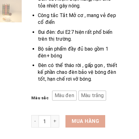
tỏa nhiệt gây nóng.
Công tắc Tắt Mở cơ , mang vẻ đẹp
cổ điển
Đui đèn: đui E27 hiện rất phổ biến
trên thị trường.
Bộ sản phẩm đầy đủ bao gồm 1
đèn+ bóng
Đèn có thể tháo rời , gấp gọn , thiết
kế phần chao đèn bảo vệ bóng đèn
tốt, hạn chế rơi vỡ bóng.
Màu đen
Màu trắng
Màu sắc
Đèn Để Bàn Gỗ Thông Cao Cấp Phong Cách Vint
MUA HÀNG