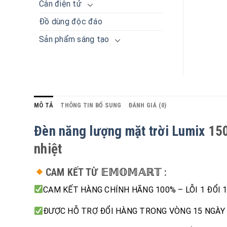
Cân điện tử
Đồ dùng độc đáo
Sản phẩm sáng tạo
MÔ TẢ
THÔNG TIN BỔ SUNG
ĐÁNH GIÁ (0)
Đèn năng lượng mặt trời Lumix
150
nhiệt
CAM KẾT TỪ 𝔼𝕄𝕆𝕄𝔸ℝ𝕋 :
CAM KẾT HÀNG CHÍNH HÃNG 100% – LỖI 1 ĐỔI 
ĐƯỢC HỖ TRỢ ĐỔI HÀNG TRONG VÒNG 15 NGÀY