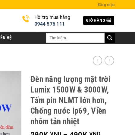
Đăng nhập
Hỗ trợ mua hàng
GIỎ HÀNG
i
0944 576 111
Tìm
IÊN HỆ
kiếm:
Đèn năng lượng mặt trời
Lumix 1500W & 3000W,
Tấm pin NLMT lớn hơn,
Chống nước Ip69, Viền
nhôm tản nhiệt
290K
–
490K
VND
VND