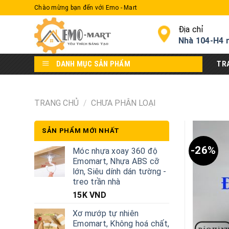
Skip
Chào mừng bạn đến với Emo - Mart
to
content
Địa chỉ
Nhà 104-H4 
DANH MỤC SẢN PHẨM
TR
TRANG CHỦ
/
CHƯA PHÂN LOẠI
SẢN PHẨM MỚI NHẤT
-26%
Móc nhựa xoay 360 độ
Emomart, Nhựa ABS cỡ
lớn, Siêu dính dán tường -
treo trần nhà
15K
VND
Xơ mướp tự nhiên
Emomart, Không hoá chất,