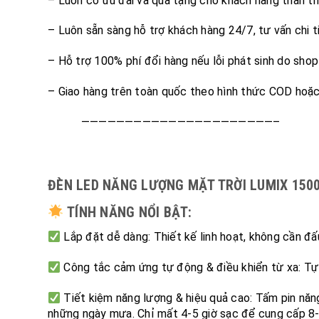
– Luôn có ưu đãi và quà tặng cho khách hàng thân th
– Luôn sẵn sàng hỗ trợ khách hàng 24/7, tư vấn chi ti
– Hỗ trợ 100% phí đổi hàng nếu lỗi phát sinh do shop g
– Giao hàng trên toàn quốc theo hình thức COD hoặc
——————————————————————–
ĐÈN LED NĂNG LƯỢNG MẶT TRỜI LUMIX 1500
TÍNH NĂNG NỔI BẬT:
Lắp đặt dễ dàng: Thiết kế linh hoạt, không cần đấu
Công tắc cảm ứng tự động & điều khiển từ xa: Tự 
Tiết kiệm năng lượng & hiệu quả cao: Tấm pin năn
những ngày mưa. Chỉ mất 4-5 giờ sạc để cung cấp 8-