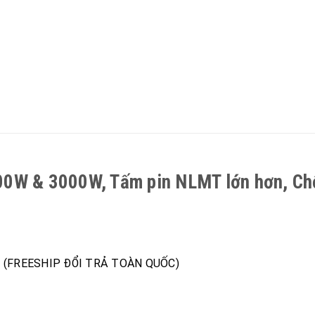
0W & 3000W, Tấm pin NLMT lớn hơn, Chố
1 (FREESHIP ĐỔI TRẢ TOÀN QUỐC)