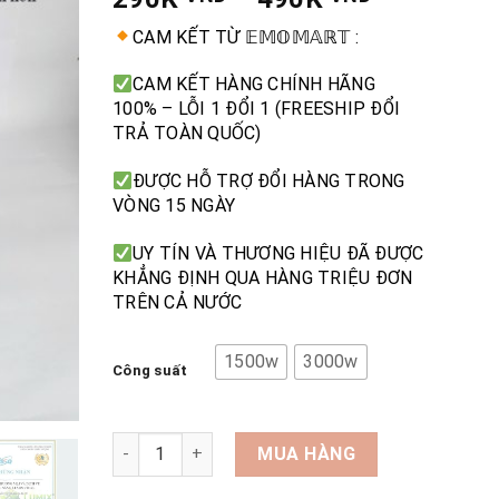
CAM KẾT TỪ 𝔼𝕄𝕆𝕄𝔸ℝ𝕋 :
CAM KẾT HÀNG CHÍNH HÃNG
100% – LỖI 1 ĐỔI 1 (FREESHIP ĐỔI
TRẢ TOÀN QUỐC)
ĐƯỢC HỖ TRỢ ĐỔI HÀNG TRONG
VÒNG 15 NGÀY
UY TÍN VÀ THƯƠNG HIỆU ĐÃ ĐƯỢC
KHẲNG ĐỊNH QUA HÀNG TRIỆU ĐƠN
TRÊN CẢ NƯỚC
1500w
3000w
Công suất
Đèn năng lượng mặt trời Lumix 1500W & 3000W, 
MUA HÀNG