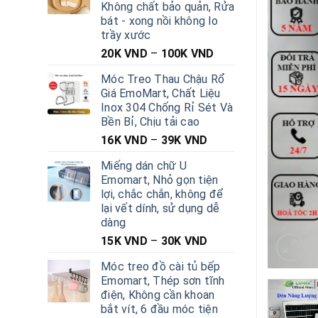
Không chất bảo quản, Rửa
bát - xong nồi không lo
trầy xước
20K
VND
–
100K
VND
Móc Treo Thau Chậu Rổ
Giá EmoMart, Chất Liệu
Inox 304 Chống Rỉ Sét Và
Bền Bỉ, Chịu tải cao
16K
VND
–
39K
VND
Miếng dán chữ U
Emomart, Nhỏ gọn tiện
lợi, chắc chắn, không để
lại vết dính, sử dụng dễ
dàng
15K
VND
–
30K
VND
Móc treo đồ cài tủ bếp
Emomart, Thép sơn tĩnh
điện, Không cần khoan
bắt vít, 6 đầu móc tiện