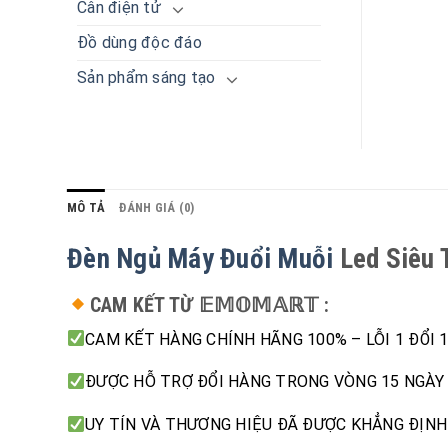
Cân điện tử
Đồ dùng độc đáo
Sản phẩm sáng tạo
MÔ TẢ
ĐÁNH GIÁ (0)
Đèn Ngủ Máy Đuổi Muỗi
Led Siêu T
CAM KẾT TỪ 𝔼𝕄𝕆𝕄𝔸ℝ𝕋 :
CAM KẾT HÀNG CHÍNH HÃNG 100% – LỖI 1 ĐỔI 
ĐƯỢC HỖ TRỢ ĐỔI HÀNG TRONG VÒNG 15 NGÀY
UY TÍN VÀ THƯƠNG HIỆU ĐÃ ĐƯỢC KHẲNG ĐỊN