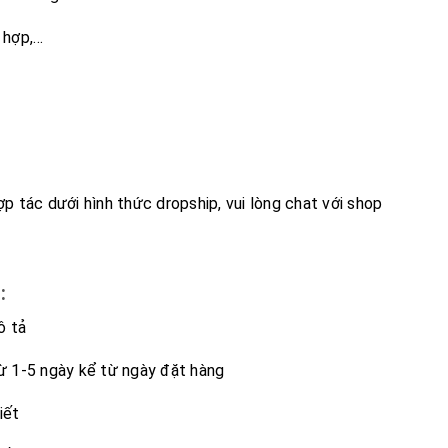
 hợp,…
p tác dưới hình thức dropship, vui lòng chat với shop
:
ô tả
từ 1-5 ngày kể từ ngày đặt hàng
iết