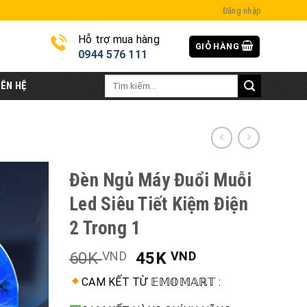
Đăng nhập
Hỗ trợ mua hàng
GIỎ HÀNG
i
0944 576 111
Tìm
IÊN HỆ
kiếm:
Đèn Ngủ Máy Đuổi Muỗi
Led Siêu Tiết Kiệm Điện
2 Trong 1
60K
45K
VND
VND
CAM KẾT TỪ 𝔼𝕄𝕆𝕄𝔸ℝ𝕋 :