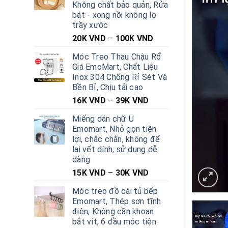
Không chất bảo quản, Rửa
bát - xong nồi không lo
trầy xước
20K
VND
–
100K
VND
Móc Treo Thau Chậu Rổ
Giá EmoMart, Chất Liệu
Inox 304 Chống Rỉ Sét Và
Bền Bỉ, Chịu tải cao
16K
VND
–
39K
VND
Miếng dán chữ U
Emomart, Nhỏ gọn tiện
lợi, chắc chắn, không để
lại vết dính, sử dụng dễ
dàng
15K
VND
–
30K
VND
Móc treo đồ cài tủ bếp
Emomart, Thép sơn tĩnh
điện, Không cần khoan
bắt vít, 6 đầu móc tiện