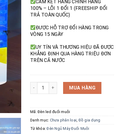
CAM KẾT HÀNG CHÍNH HÃNG
100% – LỖI 1 ĐỔI 1 (FREESHIP ĐỔI
TRẢ TOÀN QUỐC)
ĐƯỢC HỖ TRỢ ĐỔI HÀNG TRONG
VÒNG 15 NGÀY
UY TÍN VÀ THƯƠNG HIỆU ĐÃ ĐƯỢC
KHẲNG ĐỊNH QUA HÀNG TRIỆU ĐƠN
TRÊN CẢ NƯỚC
Đèn Ngủ Máy Đuổi Muỗi Led Siêu Tiết Kiệm Điệ
MUA HÀNG
Mã:
Đèn led đuổi muỗi
Danh mục:
Chưa phân loại
,
Đồ gia dụng
Từ khóa:
Đèn Ngủ Máy Đuổi Muỗi