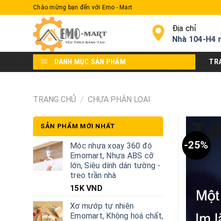
Skip
Chào mừng bạn đến với Emo - Mart
to
content
Địa chỉ
Nhà 104-H4 
DANH MỤC SẢN PHẨM
TR
TRANG CHỦ
/
CHƯA PHÂN LOẠI
SẢN PHẨM MỚI NHẤT
-25%
Móc nhựa xoay 360 độ
Emomart, Nhựa ABS cỡ
lớn, Siêu dính dán tường -
treo trần nhà
15K
VND
Xơ mướp tự nhiên
Emomart, Không hoá chất,