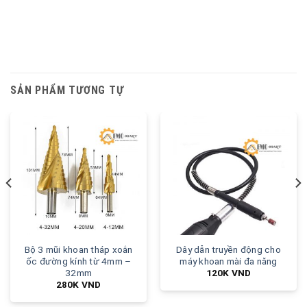
SẢN PHẨM TƯƠNG TỰ
Bộ 3 mũi khoan tháp xoắn
Dây dẫn truyền động cho
ốc đường kính từ 4mm –
máy khoan mài đa năng
32mm
120K
VND
280K
VND