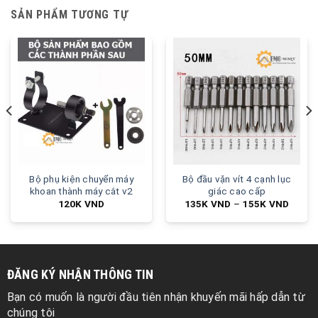
SẢN PHẨM TƯƠNG TỰ
Bộ phụ kiện chuyển máy
Bộ đầu vặn vít 4 cạnh lục
khoan thành máy cắt v2
giác cao cấp
120K
VND
135K
VND
–
155K
VND
ĐĂNG KÝ NHẬN THÔNG TIN
Bạn có muốn là người đầu tiên nhận khuyến mãi hấp dẫn từ
chúng tôi