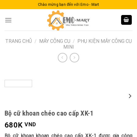
Skip
Chào mừng bạn đến với Emo - Mart
to
content
TRANG CHỦ
/
MÁY CÔNG CỤ
/
PHỤ KIỆN MÁY CÔNG CỤ
MINI
Bộ cữ khoan chéo cao cấp XK-1
680K
VND
Bộ cữ khoan khoan chéo cao cấp XK-1 được gia công