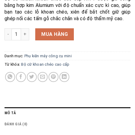
bằng hợp kim Alumium với độ chuẩn xác cực kì cao, giúp
bạn tạo các lỗ khoan chéo, xiên để bắt chốt giữ giúp
ghép nối các tấm gỗ chắc chắn và có độ thẩm mỹ cao.
Bộ cữ khoan chéo cao cấp XK-1 số lượng
MUA HÀNG
Danh mục:
Phụ kiện máy công cụ mini
Từ khóa:
Bộ cữ khoan chéo cao cấp
MÔ TẢ
ĐÁNH GIÁ (0)