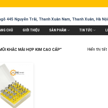
ngõ 445 Nguyễn Trãi, Thanh Xuân Nam, Thanh Xuân, Hà Nộ
ANG CHỦ
GIỚI THIỆU
SẢN PHẨM
TIN TỨC
L
Hiển thị tấ
ŨI KHẮC MÀI HỢP KIM CAO CẤP”