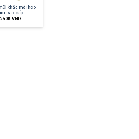
mũi khắc mài hợp
kim cao cấp
250K
VND