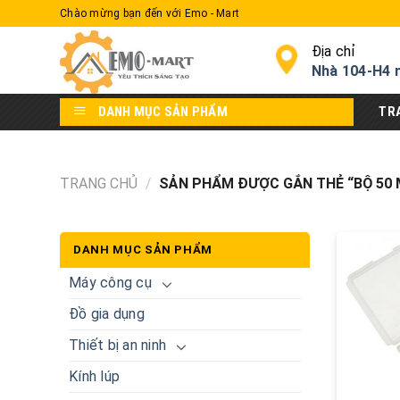
Skip
Chào mừng bạn đến với Emo - Mart
to
content
Địa chỉ
Nhà 104-H4 
DANH MỤC SẢN PHẨM
TR
TRANG CHỦ
/
SẢN PHẨM ĐƯỢC GẮN THẺ “BỘ 50 M
DANH MỤC SẢN PHẨM
Máy công cụ
Đồ gia dụng
Thiết bị an ninh
Kính lúp