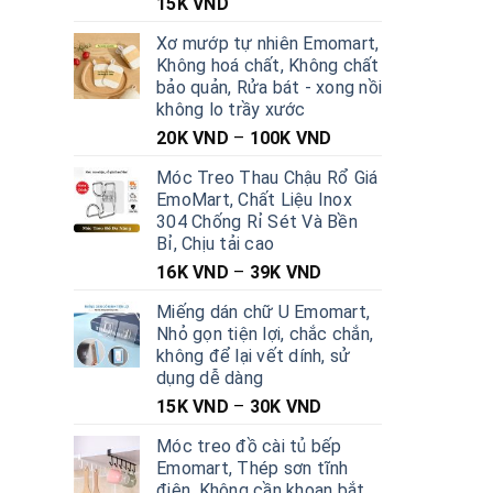
15K
VND
Xơ mướp tự nhiên Emomart,
Không hoá chất, Không chất
bảo quản, Rửa bát - xong nồi
không lo trầy xước
20K
VND
–
100K
VND
Móc Treo Thau Chậu Rổ Giá
EmoMart, Chất Liệu Inox
304 Chống Rỉ Sét Và Bền
Bỉ, Chịu tải cao
16K
VND
–
39K
VND
Miếng dán chữ U Emomart,
Nhỏ gọn tiện lợi, chắc chắn,
không để lại vết dính, sử
dụng dễ dàng
15K
VND
–
30K
VND
Móc treo đồ cài tủ bếp
Emomart, Thép sơn tĩnh
điện, Không cần khoan bắt