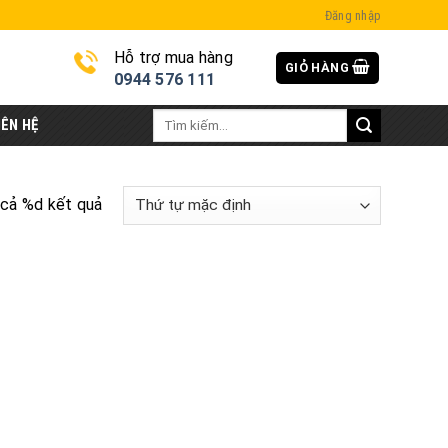
Đăng nhập
Hỗ trợ mua hàng
GIỎ HÀNG
i
0944 576 111
Tìm
IÊN HỆ
kiếm:
t cả %d kết quả