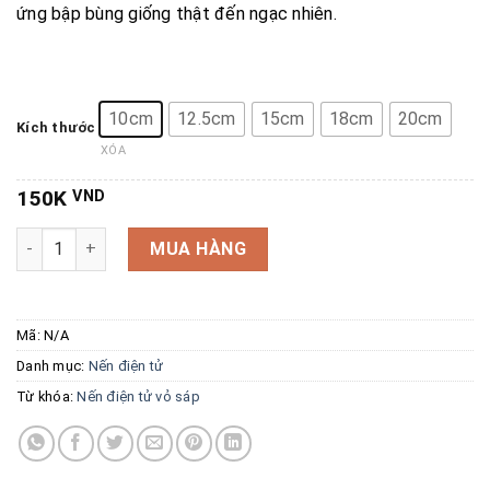
ứng bập bùng giống thật đến ngạc nhiên.
10cm
12.5cm
15cm
18cm
20cm
Kích thước
XÓA
150K
VND
Nến điện tử vỏ sáp sinh động cao cấp số lượng
MUA HÀNG
Mã:
N/A
Danh mục:
Nến điện tử
Từ khóa:
Nến điện tử vỏ sáp