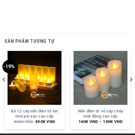
SẢN PHẨM TƯƠNG TỰ
-19%
Bộ 12 cây nến điện tử lùn
Nến điện tử vỏ sáp chảy
mini pin sạc cao cấp
sinh động cao cấp
800K
VND
650K
VND
160K
VND
–
190K
VND