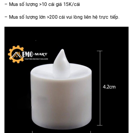
– Mua số lượng >10 cái giá 15K/cái
– Mua số lượng lớn >200 cái vui lòng liên hệ trực tiếp.