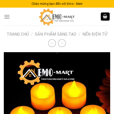
Skip
Chào mừng bạn đến với Emo - Mart
to
content
TRANG CHỦ
/
SẢN PHẨM SÁNG TẠO
/
NẾN ĐIỆN TỬ