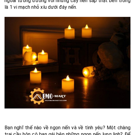
ngoài tương đương với những cây nến sáp thật bên trong
là 1 vi mạch nhỏ xíu dưới đáy nến.
Bạn nghĩ thế nào về ngọn nến và về tình yêu? Một chàng
trai cầu hôn cô bạn gái bên những ngọn nến lung linh? Để