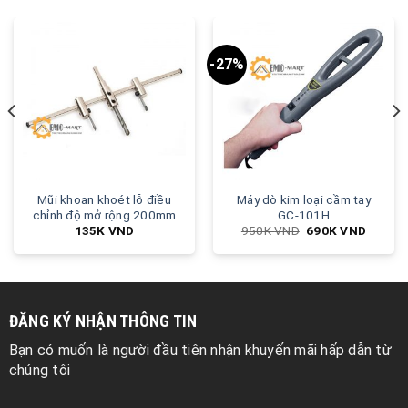
-27%
Mũi khoan khoét lỗ điều
Máy dò kim loại cầm tay
chỉnh độ mở rộng 200mm
GC-101H
135K
VND
950K
VND
690K
VND
ĐĂNG KÝ NHẬN THÔNG TIN
Bạn có muốn là người đầu tiên nhận khuyến mãi hấp dẫn từ
chúng tôi