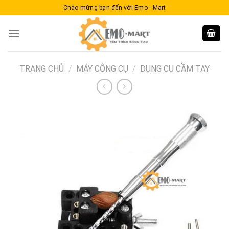
Skip
Chào mừng bạn đến với Emo - Mart
to
content
TRANG CHỦ
/
MÁY CÔNG CỤ
/
DỤNG CỤ CẦM TAY