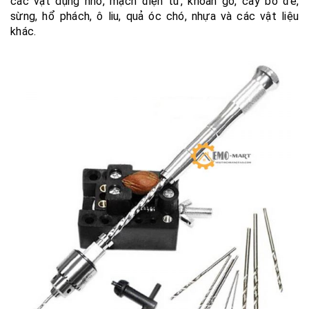
các vật dụng nhỏ, mạch điện tử, khoan gỗ, cây bồ đề,
sừng, hổ phách, ô liu, quả óc chó, nhựa và các vật liệu
khác.