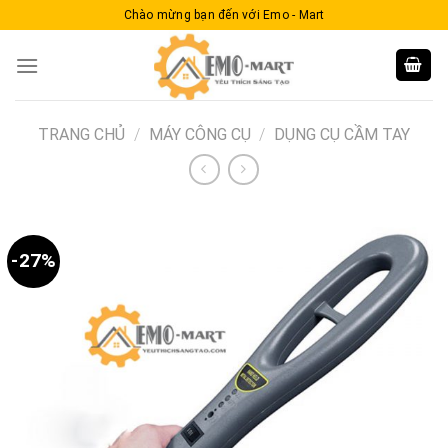
Skip
Chào mừng bạn đến với Emo - Mart
to
content
TRANG CHỦ
/
MÁY CÔNG CỤ
/
DỤNG CỤ CẦM TAY
-27%