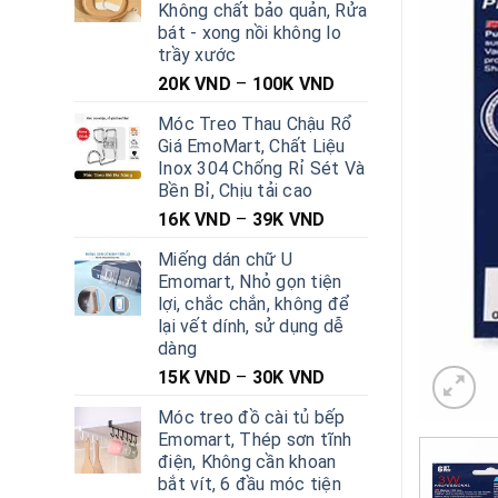
Không chất bảo quản, Rửa
bát - xong nồi không lo
trầy xước
20K
VND
–
100K
VND
Móc Treo Thau Chậu Rổ
Giá EmoMart, Chất Liệu
Inox 304 Chống Rỉ Sét Và
Bền Bỉ, Chịu tải cao
16K
VND
–
39K
VND
Miếng dán chữ U
Emomart, Nhỏ gọn tiện
lợi, chắc chắn, không để
lại vết dính, sử dụng dễ
dàng
15K
VND
–
30K
VND
Móc treo đồ cài tủ bếp
Emomart, Thép sơn tĩnh
điện, Không cần khoan
bắt vít, 6 đầu móc tiện