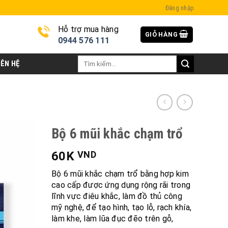
Đăng nhập
Hỗ trợ mua hàng
GIỎ HÀNG
i
0944 576 111
Tìm
IÊN HỆ
kiếm:
Bộ 6 mũi khắc chạm trổ
60K
VND
Bộ 6 mũi khắc chạm trổ bằng hợp kim
cao cấp được ứng dụng rộng rãi trong
lĩnh vực điêu khắc, làm đồ thủ công
mỹ nghệ, để tạo hình, tạo lỗ, rạch khía,
làm khe, làm lũa đục đẽo trên gỗ,