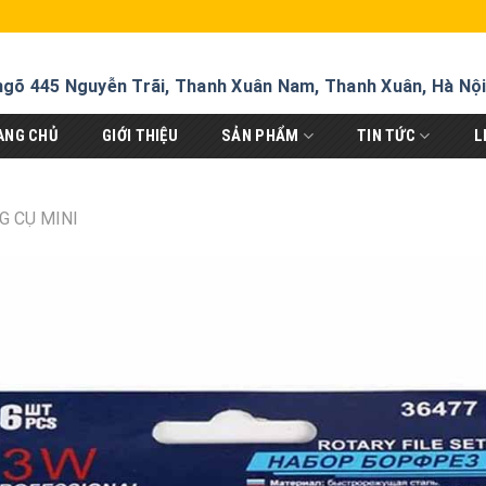
ngõ 445 Nguyễn Trãi, Thanh Xuân Nam, Thanh Xuân, Hà Nộ
ANG CHỦ
GIỚI THIỆU
SẢN PHẨM
TIN TỨC
L
G CỤ MINI