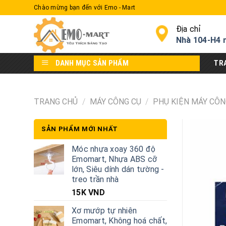
Skip
Chào mừng bạn đến với Emo - Mart
to
content
Địa chỉ
Nhà 104-H4 
DANH MỤC SẢN PHẨM
TR
TRANG CHỦ
/
MÁY CÔNG CỤ
/
PHỤ KIỆN MÁY CÔN
SẢN PHẨM MỚI NHẤT
Móc nhựa xoay 360 độ
Emomart, Nhựa ABS cỡ
lớn, Siêu dính dán tường -
treo trần nhà
15K
VND
Xơ mướp tự nhiên
Emomart, Không hoá chất,