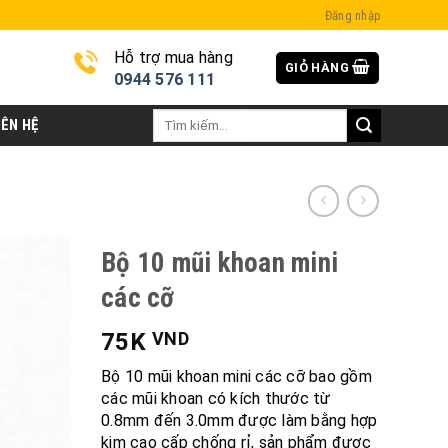
Đăng nhập
Hỗ trợ mua hàng
GIỎ HÀNG
i
0944 576 111
Tìm
IÊN HỆ
kiếm:
Bộ 10 mũi khoan mini
các cỡ
75K
VND
Bộ 10 mũi khoan mini các cỡ bao gồm
các mũi khoan có kích thước từ
0.8mm đến 3.0mm được làm bằng hợp
kim cao cấp chống rỉ, sản phẩm được