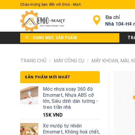
Skip
Chào mừng bạn đến với Emo - Mart
to
content
Địa chỉ
Nhà 104-H4 
DANH MỤC SẢN PHẨM
TR
TRANG CHỦ
/
MÁY CÔNG CỤ
/
MÁY KHOAN, MÀI, K
SẢN PHẨM MỚI NHẤT
Móc nhựa xoay 360 độ
Emomart, Nhựa ABS cỡ
lớn, Siêu dính dán tường -
treo trần nhà
15K
VND
Xơ mướp tự nhiên
Emomart, Không hoá chất,