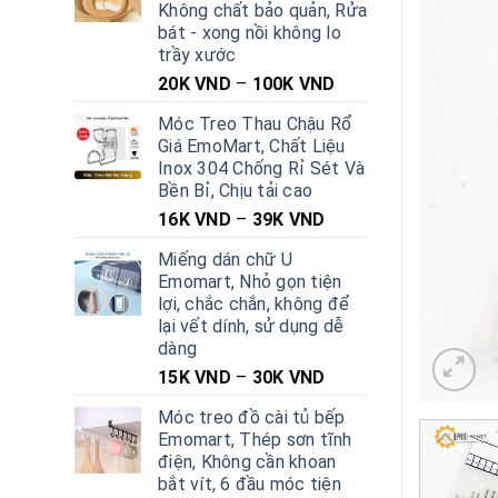
Không chất bảo quản, Rửa
bát - xong nồi không lo
trầy xước
20K
VND
–
100K
VND
Móc Treo Thau Chậu Rổ
Giá EmoMart, Chất Liệu
Inox 304 Chống Rỉ Sét Và
Bền Bỉ, Chịu tải cao
16K
VND
–
39K
VND
Miếng dán chữ U
Emomart, Nhỏ gọn tiện
lợi, chắc chắn, không để
lại vết dính, sử dụng dễ
dàng
15K
VND
–
30K
VND
Móc treo đồ cài tủ bếp
Emomart, Thép sơn tĩnh
điện, Không cần khoan
bắt vít, 6 đầu móc tiện