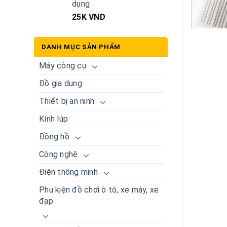
dụng
25K
VND
DANH MỤC SẢN PHẨM
Máy công cụ
Đồ gia dụng
Thiết bị an ninh
Kính lúp
Đồng hồ
Công nghệ
Điện thông minh
Phụ kiện đồ chơi ô tô, xe máy, xe
đạp