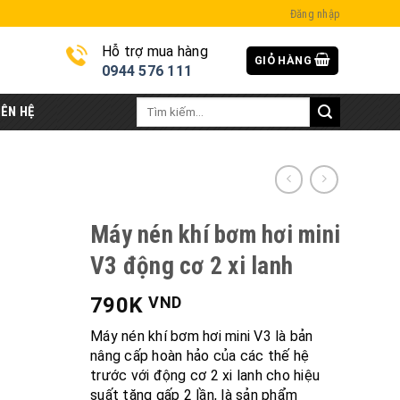
Đăng nhập
Hỗ trợ mua hàng
GIỎ HÀNG
i
0944 576 111
Tìm
IÊN HỆ
kiếm:
Máy nén khí bơm hơi mini
V3 động cơ 2 xi lanh
790K
VND
Máy nén khí bơm hơi mini V3 là bản
nâng cấp hoàn hảo của các thế hệ
trước với động cơ 2 xi lanh cho hiệu
suất tăng gấp 2 lần, là sản phẩm