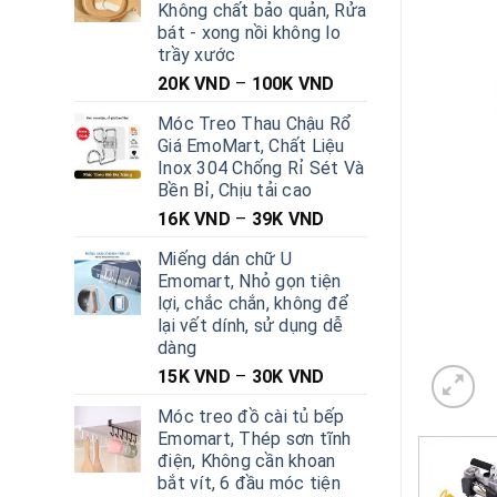
Không chất bảo quản, Rửa
bát - xong nồi không lo
trầy xước
20K
VND
–
100K
VND
Móc Treo Thau Chậu Rổ
Giá EmoMart, Chất Liệu
Inox 304 Chống Rỉ Sét Và
Bền Bỉ, Chịu tải cao
16K
VND
–
39K
VND
Miếng dán chữ U
Emomart, Nhỏ gọn tiện
lợi, chắc chắn, không để
lại vết dính, sử dụng dễ
dàng
15K
VND
–
30K
VND
Móc treo đồ cài tủ bếp
Emomart, Thép sơn tĩnh
điện, Không cần khoan
bắt vít, 6 đầu móc tiện