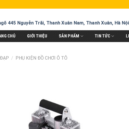
ngõ 445 Nguyễn Trãi, Thanh Xuân Nam, Thanh Xuân, Hà Nộ
ANG CHỦ
GIỚI THIỆU
SẢN PHẨM
TIN TỨC
L
 ĐẠP
/
PHỤ KIỆN ĐỒ CHƠI Ô TÔ