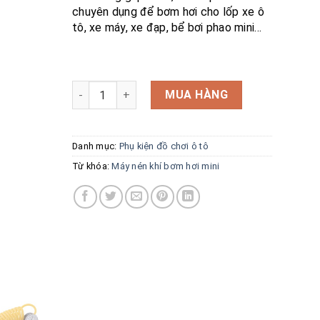
chuyên dụng để bơm hơi cho lốp xe ô
tô, xe máy, xe đạp, bể bơi phao mini…
Máy nén khí bơm hơi mini V3 động cơ 2 xi lanh 
MUA HÀNG
Danh mục:
Phụ kiện đồ chơi ô tô
Từ khóa:
Máy nén khí bơm hơi mini