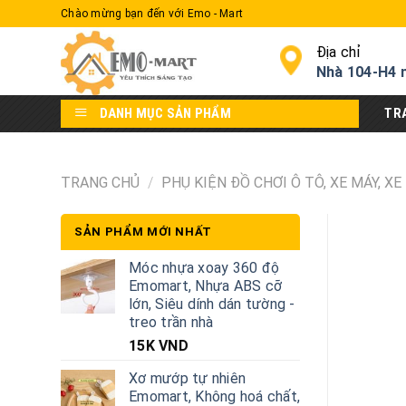
Skip
Chào mừng bạn đến với Emo - Mart
to
content
Địa chỉ
Nhà 104-H4 
DANH MỤC SẢN PHẨM
TR
TRANG CHỦ
/
PHỤ KIỆN ĐỒ CHƠI Ô TÔ, XE MÁY, XE
SẢN PHẨM MỚI NHẤT
Móc nhựa xoay 360 độ
Emomart, Nhựa ABS cỡ
lớn, Siêu dính dán tường -
treo trần nhà
15K
VND
Xơ mướp tự nhiên
Emomart, Không hoá chất,