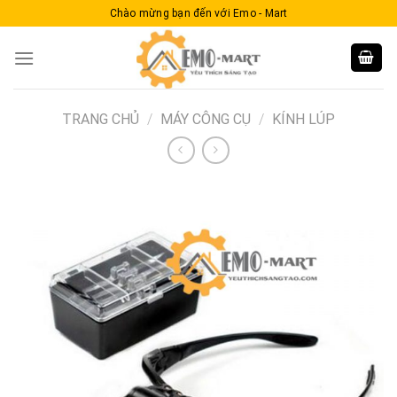
Skip
Chào mừng bạn đến với Emo - Mart
to
content
TRANG CHỦ
/
MÁY CÔNG CỤ
/
KÍNH LÚP