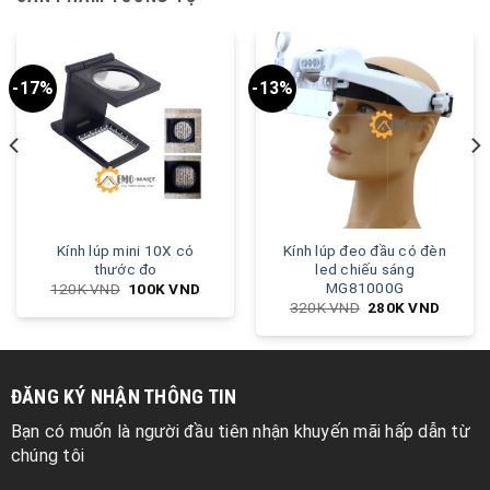
-17%
-13%
Kính lúp mini 10X có
Kính lúp đeo đầu có đèn
thước đo
led chiếu sáng
MG81000G
120K
VND
100K
VND
320K
VND
280K
VND
ĐĂNG KÝ NHẬN THÔNG TIN
Bạn có muốn là người đầu tiên nhận khuyến mãi hấp dẫn từ
chúng tôi