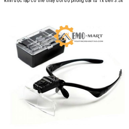
kính độc lập có thể thay đổi độ phóng đại từ 1x đến 3.5x