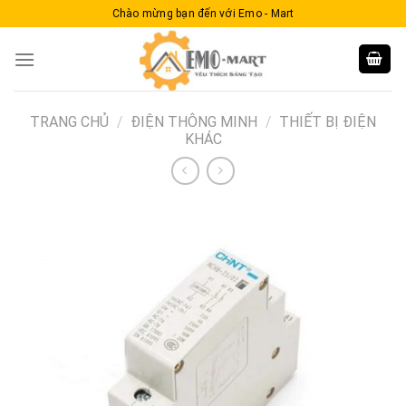
Skip
Chào mừng bạn đến với Emo - Mart
to
content
TRANG CHỦ
/
ĐIỆN THÔNG MINH
/
THIẾT BỊ ĐIỆN
KHÁC