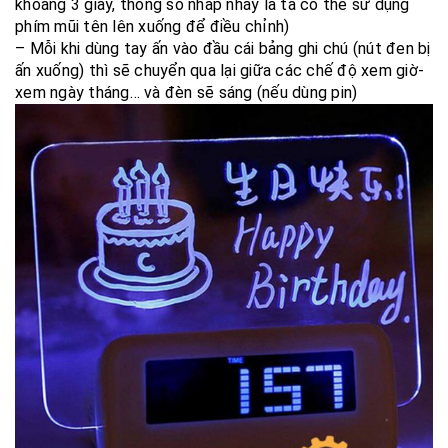
khoảng 3 giây, thông số nhấp nháy là ta có thể sử dụng
phím mũi tên lên xuống để điều chỉnh)
– Mỗi khi dùng tay ấn vào đầu cái bảng ghi chú (nút đen bị
ấn xuống) thì sẽ chuyển qua lại giữa các chế độ xem giờ-
xem ngày tháng… và đèn sẽ sáng (nếu dùng pin)