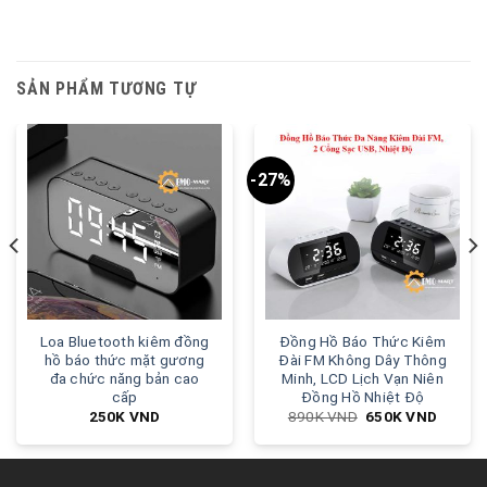
SẢN PHẨM TƯƠNG TỰ
-27%
Loa Bluetooth kiêm đồng
Đồng Hồ Báo Thức Kiêm
hồ báo thức mặt gương
Đài FM Không Dây Thông
đa chức năng bản cao
Minh, LCD Lịch Vạn Niên
cấp
Đồng Hồ Nhiệt Độ
250K
VND
890K
VND
650K
VND