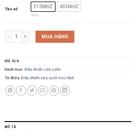
315MHZ
433MHZ
Tần số
XÓA
Điều khiển cửa cuốn học lệnh mini đa năng số lượng
MUA HÀNG
Mã:
N/A
Danh mục:
Điều khiển cửa cuốn
Từ khóa:
Điều khiển cửa cuốn học lệnh
MÔ TẢ