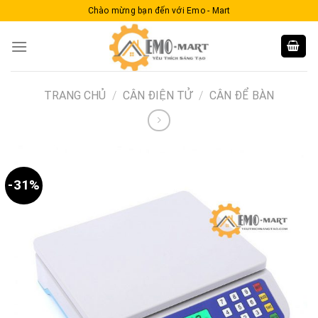
Skip
Chào mừng bạn đến với Emo - Mart
to
content
TRANG CHỦ
/
CÂN ĐIỆN TỬ
/
CÂN ĐỂ BÀN
-31%