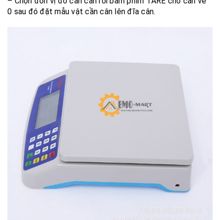
– Chọn đơn vị đo cần cân rồi bấm phím TARE cho cân về
0 sau đó đặt mẫu vật cần cân lên đĩa cân.