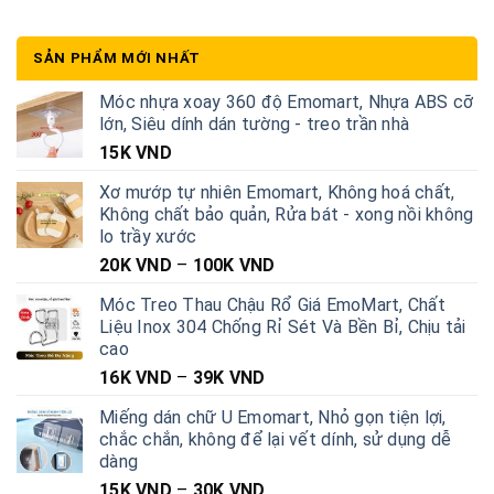
SẢN PHẨM MỚI NHẤT
Móc nhựa xoay 360 độ Emomart, Nhựa ABS cỡ
lớn, Siêu dính dán tường - treo trần nhà
15K
VND
Xơ mướp tự nhiên Emomart, Không hoá chất,
Không chất bảo quản, Rửa bát - xong nồi không
lo trầy xước
20K
VND
–
100K
VND
Móc Treo Thau Chậu Rổ Giá EmoMart, Chất
Liệu Inox 304 Chống Rỉ Sét Và Bền Bỉ, Chịu tải
cao
16K
VND
–
39K
VND
Miếng dán chữ U Emomart, Nhỏ gọn tiện lợi,
chắc chắn, không để lại vết dính, sử dụng dễ
dàng
15K
VND
–
30K
VND