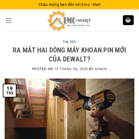
Skip
Chào mừng bạn đến với Emo - Mart
to
content
TIN TỨC
RA MẮT HAI DÒNG MÁY KHOAN PIN MỚI
CỦA DEWALT?
POSTED ON
19 THÁNG BA, 2020
BY
ADMIN
19
Th3