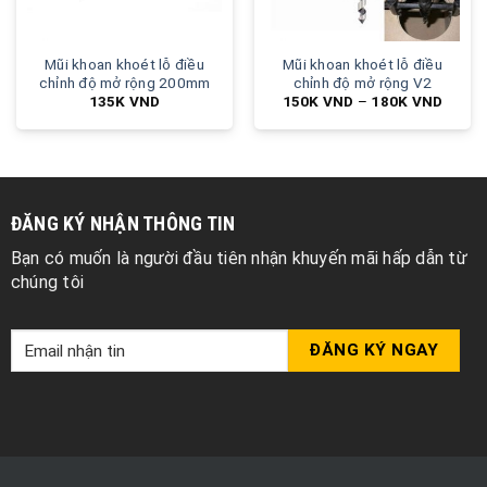
Mũi khoan khoét lỗ điều
Mũi khoan khoét lỗ điều
chỉnh độ mở rộng 200mm
chỉnh độ mở rộng V2
135K
VND
150K
VND
–
180K
VND
ĐĂNG KÝ NHẬN THÔNG TIN
Bạn có muốn là người đầu tiên nhận khuyến mãi hấp dẫn từ
chúng tôi