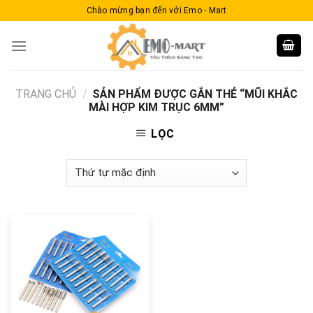
Skip
Chào mừng bạn đến với Emo - Mart
to
content
TRANG CHỦ
/
SẢN PHẨM ĐƯỢC GẮN THẺ “MŨI KHẮC
MÀI HỢP KIM TRỤC 6MM”
LỌC