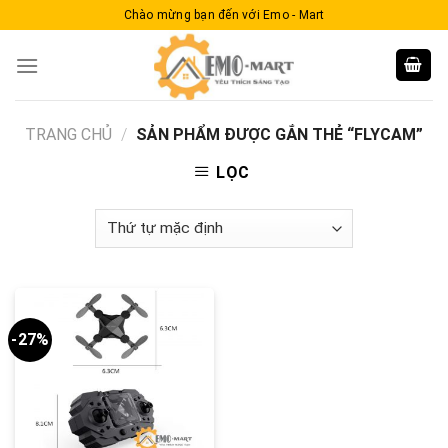
Skip
Chào mừng bạn đến với Emo - Mart
to
content
TRANG CHỦ
/
SẢN PHẨM ĐƯỢC GẮN THẺ “FLYCAM”
LỌC
-27%