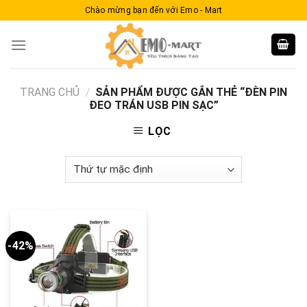
Skip
Chào mừng bạn đến với Emo - Mart
to
content
TRANG CHỦ
/
SẢN PHẨM ĐƯỢC GẮN THẺ “ĐÈN PIN
ĐEO TRÁN USB PIN SẠC”
LỌC
-42%