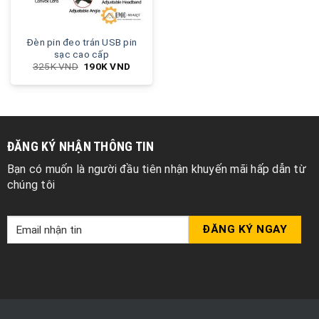
Đèn pin đeo trán USB pin
sạc cao cấp
325K
VND
190K
VND
ĐĂNG KÝ NHẬN THÔNG TIN
Bạn có muốn là người đầu tiên nhận khuyến mãi hấp dẫn từ
chúng tôi