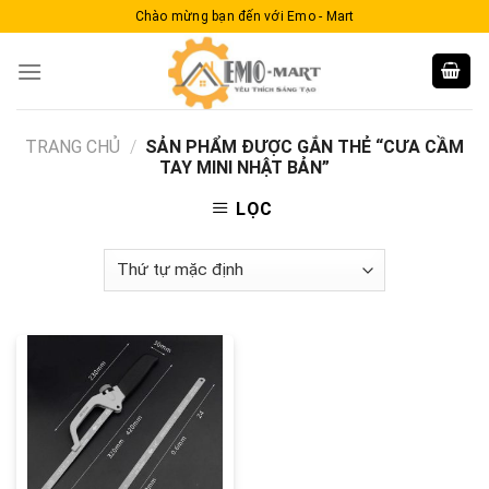
Skip
Chào mừng bạn đến với Emo - Mart
to
content
TRANG CHỦ
/
SẢN PHẨM ĐƯỢC GẮN THẺ “CƯA CẦM
TAY MINI NHẬT BẢN”
LỌC