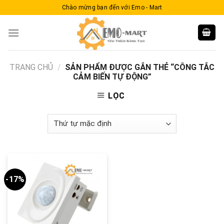
Skip
Chào mừng bạn đến với Emo - Mart
to
content
TRANG CHỦ
/
SẢN PHẨM ĐƯỢC GẮN THẺ “CÔNG TẮC
CẢM BIẾN TỰ ĐỘNG”
LỌC
-17%