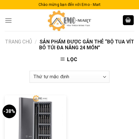
Skip
Chào mừng bạn đến với Emo - Mart
to
content
TRANG CHỦ
/
SẢN PHẨM ĐƯỢC GẮN THẺ “BỘ TUA VÍT
BỎ TÚI ĐA NĂNG 24 MÓN”
LỌC
-38%