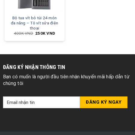
Bộ tua vít bỏ túi 24 món
đa năng – Tô vít sửa điện
thoại
400K
VND
250K
VND
ĐĂNG KÝ NHẬN THÔNG TIN
Bạn có muốn là người đầu tiên nhận khuyến mãi hấp dẫn từ
chúng tôi