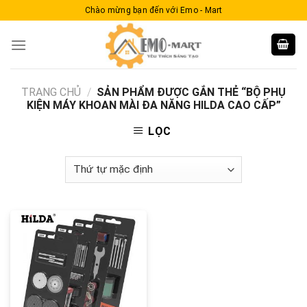
Skip
Chào mừng bạn đến với Emo - Mart
to
content
TRANG CHỦ
/
SẢN PHẨM ĐƯỢC GẮN THẺ “BỘ PHỤ
KIỆN MÁY KHOAN MÀI ĐA NĂNG HILDA CAO CẤP”
LỌC