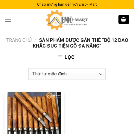
Skip
Chào mừng bạn đến với Emo - Mart
to
content
TRANG CHỦ
/
SẢN PHẨM ĐƯỢC GẮN THẺ “BỘ 12 DAO
KHẮC ĐỤC TIỆN GỖ ĐA NĂNG”
LỌC