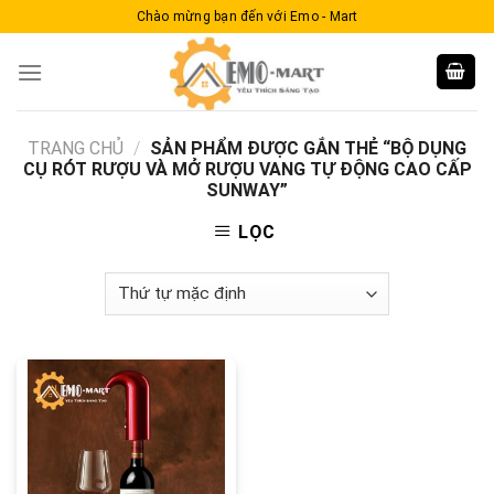
Skip
Chào mừng bạn đến với Emo - Mart
to
content
TRANG CHỦ
/
SẢN PHẨM ĐƯỢC GẮN THẺ “BỘ DỤNG
CỤ RÓT RƯỢU VÀ MỞ RƯỢU VANG TỰ ĐỘNG CAO CẤP
SUNWAY”
LỌC