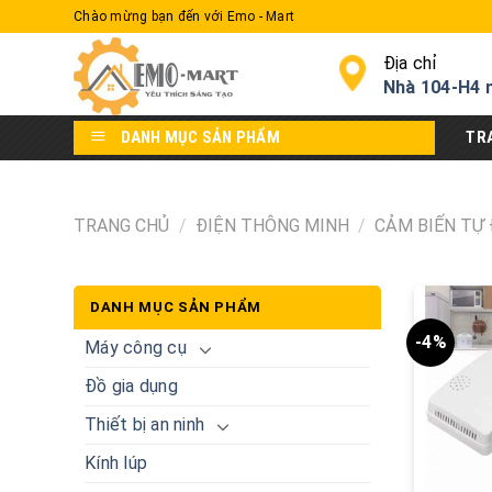
Skip
Chào mừng bạn đến với Emo - Mart
to
content
Địa chỉ
Nhà 104-H4 
DANH MỤC SẢN PHẨM
TR
TRANG CHỦ
/
ĐIỆN THÔNG MINH
/
CẢM BIẾN TỰ
DANH MỤC SẢN PHẨM
-4%
Máy công cụ
Đồ gia dụng
Thiết bị an ninh
Kính lúp