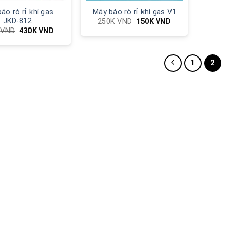
áo rò rỉ khí gas
Máy báo rò rỉ khí gas V1
JKD-812
250K
VND
150K
VND
K
VND
430K
VND
1
2