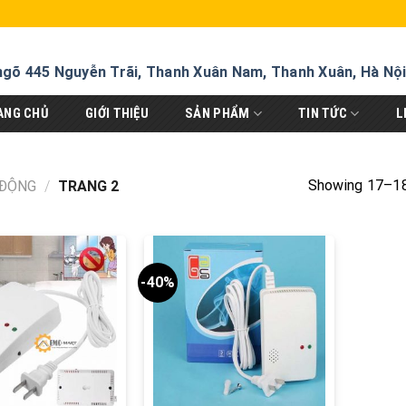
ngõ 445 Nguyễn Trãi, Thanh Xuân Nam, Thanh Xuân, Hà Nộ
ANG CHỦ
GIỚI THIỆU
SẢN PHẨM
TIN TỨC
L
Showing 17–18
 ĐỘNG
/
TRANG 2
-40%