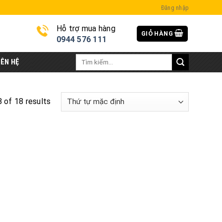
Đăng nhập
Hỗ trợ mua hàng
GIỎ HÀNG
i
0944 576 111
Tìm
IÊN HỆ
kiếm:
 of 18 results