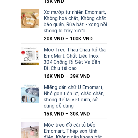
15K
VND
Xơ mướp tự nhiên Emomart,
Không hoá chất, Không chất
bảo quản, Rửa bát - xong nồi
không lo trầy xước
20K
VND
–
100K
VND
Móc Treo Thau Chậu Rổ Giá
EmoMart, Chất Liệu Inox
304 Chống Rỉ Sét Và Bền
Bỉ, Chịu tải cao
16K
VND
–
39K
VND
Miếng dán chữ U Emomart,
Nhỏ gọn tiện lợi, chắc chắn,
không để lại vết dính, sử
dụng dễ dàng
15K
VND
–
30K
VND
Móc treo đồ cài tủ bếp
Emomart, Thép sơn tĩnh
điện, Không cần khoan bắt