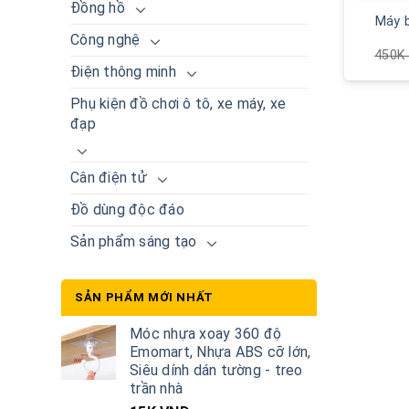
Đồng hồ
Máy b
Công nghệ
450
Điện thông minh
Phụ kiện đồ chơi ô tô, xe máy, xe
đạp
Cân điện tử
Đồ dùng độc đáo
Sản phẩm sáng tạo
SẢN PHẨM MỚI NHẤT
Móc nhựa xoay 360 độ
Emomart, Nhựa ABS cỡ lớn,
Siêu dính dán tường - treo
trần nhà